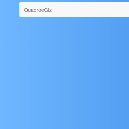
QuadroeGiz