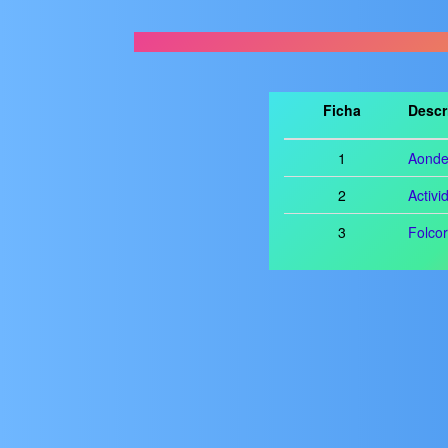
Ficha
Descr
1
Aonde 
2
Activi
3
Folcor