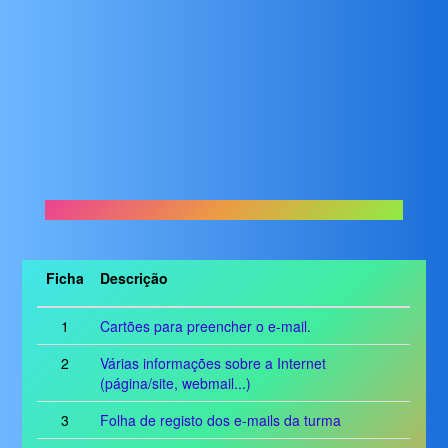
Ficha
Descrição
1
Cartões para preencher o e-mail.
2
Várias informações sobre a Internet
(página/site, webmail...)
3
Folha de registo dos e-mails da turma