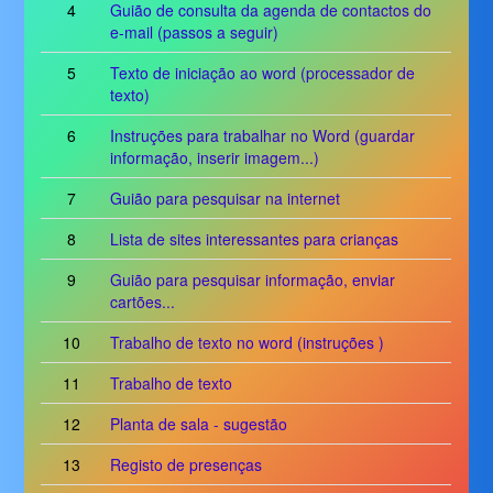
4
Guião de consulta da agenda de contactos do
e-mail (passos a seguir)
5
Texto de iniciação ao word (processador de
texto)
6
Instruções para trabalhar no Word (guardar
informação, inserir imagem...)
7
Guião para pesquisar na internet
8
Lista de sites interessantes para crianças
9
Guião para pesquisar informação, enviar
cartões...
10
Trabalho de texto no word (instruções )
11
Trabalho de texto
12
Planta de sala - sugestão
13
Registo de presenças