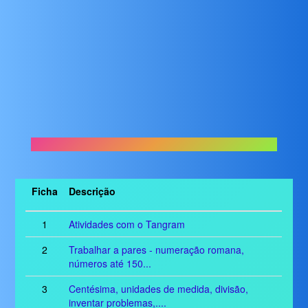
Ficha
Descrição
1
Atividades com o Tangram
2
Trabalhar a pares - numeração romana,
números até 150...
3
Centésima, unidades de medida, divisão,
inventar problemas,....