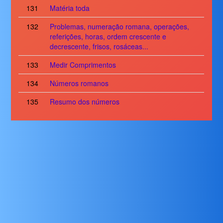
131
Matéria toda
132
Problemas, numeração romana, operações,
referições, horas, ordem crescente e
decrescente, frisos, rosáceas...
133
Medir Comprimentos
134
Números romanos
135
Resumo dos números