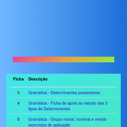
Ficha
Descrição
3
Gramática - Determinantes possessivos
4
Gramática - Ficha de apoio ao estudo dos 3
tipos de Determinantes
5
Gramática - Grupo móvel, nominal e verbal -
exercícios de aplicação