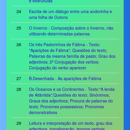
e exdruxulas
24
Escrita de um diálogo entre uma andorinha e
uma folha de Outono
25
O Inverno - Composição sobre o Inverno, não
utilizando determinadas palavras
26
Os três Pastorinhos de Fátima - Texto:
"Aparições de Fátima"; Questões do texto;
Palavras da mesma família de pasto; Grau dos
adjectivos; 2ª Conjugação dos verbos;
Conjugação do verbo aparecer
27
B.Desenhada - As aparições de Fátima
28
Os Oceanos e os Continentes - Texto:"A lenda
de Atlântida";Questões do texto; Sinónimos;
Graus dos adjectivos; Procura de palavras do
texto; Pronomes possessivos; Pronomes
demonstrativos
29
Leitura e interpretação de um texto, grau dos
adjectivos, translineação, tempos verbais,