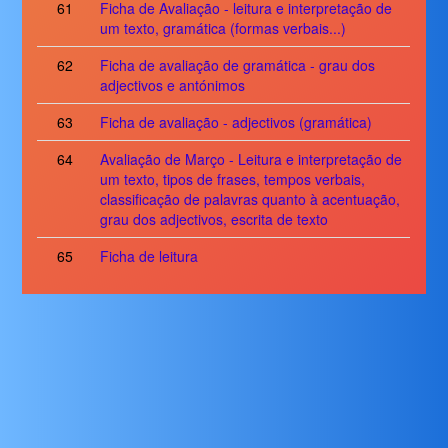
61
Ficha de Avaliação - leitura e interpretação de
um texto, gramática (formas verbais...)
62
Ficha de avaliação de gramática - grau dos
adjectivos e antónimos
63
Ficha de avaliação - adjectivos (gramática)
64
Avaliação de Março - Leitura e interpretação de
um texto, tipos de frases, tempos verbais,
classificação de palavras quanto à acentuação,
grau dos adjectivos, escrita de texto
65
Ficha de leitura